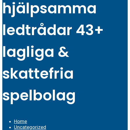
hjälpsamma
ledtrådar 43+
lagliga &
skattefria
spelbolag
Home
Uncategorized