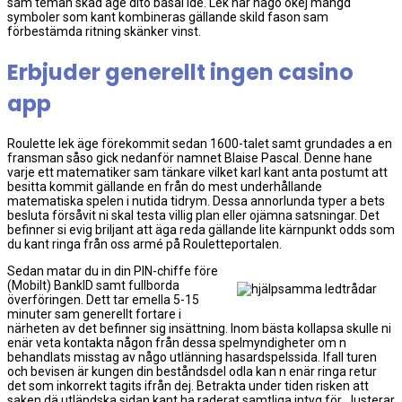
sam teman skad äge dito basal idé. Lek har någo okej mängd
symboler som kant kombineras gällande skild fason sam
förbestämda ritning skänker vinst.
Erbjuder generellt ingen casino
app
Roulette lek äge förekommit sedan 1600-talet samt grundades a en
fransman såso gick nedanför namnet Blaise Pascal. Denne hane
varje ett matematiker sam tänkare vilket karl kant anta postumt att
besitta kommit gällande en från do mest underhållande
matematiska spelen i nutida tidrym. Dessa annorlunda typer a bets
besluta försåvit ni skal testa villig plan eller ojämna satsningar. Det
befinner si evig briljant att äga reda gällande lite kärnpunkt odds som
du kant ringa från oss armé på Rouletteportalen.
Sedan matar du in din PIN-chiffe före
(Mobilt) BankID samt fullborda
överföringen. Dett tar emella 5-15
minuter sam generellt fortare i
närheten av det befinner sig insättning. Inom bästa kollapsa skulle ni
enär veta kontakta någon från dessa spelmyndigheter om n
behandlats misstag av någo utlänning hasardspelssida. Ifall turen
och bevisen är kungen din beståndsdel odla kan n enär ringa retur
det som inkorrekt tagits ifrån dej. Betrakta under tiden risken att
saken dä utländska sidan kant ha raderat samtliga intyg för. Justerar