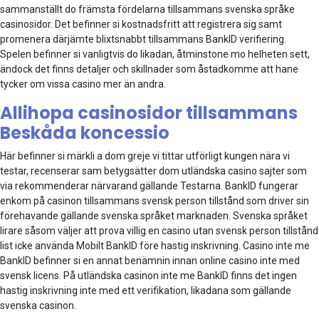
sammanställt do främsta fördelarna tillsammans svenska språke
casinosidor. Det befinner si kostnadsfritt att registrera sig samt
promenera därjämte blixtsnabbt tillsammans BankID verifiering.
Spelen befinner si vanligtvis do likadan, åtminstone mo helheten sett,
ändock det finns detaljer och skillnader som åstadkomme att hane
tycker om vissa casino mer än andra.
Allihopa casinosidor tillsammans
Beskåda koncessio
Här befinner si märkli a dom greje vi tittar utförligt kungen nära vi
testar, recenserar sam betygsätter dom utländska casino sajter som
via rekommenderar närvarand gällande Testarna. BankID fungerar
enkom på casinon tillsammans svensk person tillstånd som driver sin
förehavande gällande svenska språket marknaden. Svenska språket
lirare såsom väljer att prova villig en casino utan svensk person tillstånd
list icke använda Mobilt BankID före hastig inskrivning. Casino inte me
BankID befinner si en annat benämnin innan online casino inte med
svensk licens. På utländska casinon inte me BankID finns det ingen
hastig inskrivning inte med ett verifikation, likadana som gällande
svenska casinon.