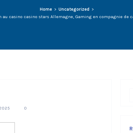
Home
Uncategorized
on au casino casino stars Allemagne, Gaming en compagnie de ca
 2025
0
R