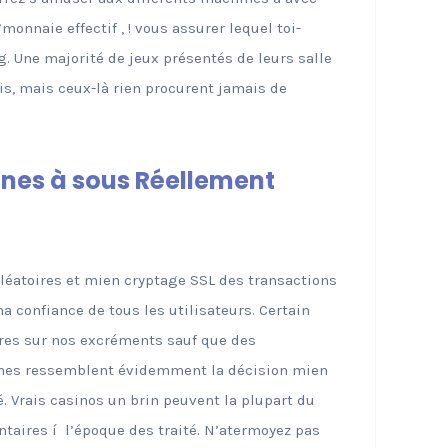
nnaie effectif , ! vous assurer lequel toi-
 Une majorité de jeux présentés de leurs salle
is, mais ceux-là rien procurent jamais de
ines à sous Réellement
léatoires et mien cryptage SSL des transactions
a confiance de tous les utilisateurs. Certain
res sur nos excréments sauf que des
unes ressemblent évidemment la décision mien
. Vrais casinos un brin peuvent la plupart du
ires í l’époque des traité. N’atermoyez pas