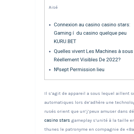
Aisé
Connexion au casino casino stars:
Gaming í du casino quelque peu
KURU.BET
Quelles vivent Les Machines à sous
Réellement Visibles De 2022?
№sept Permission lieu
Il s’agit de appareil a sous lequel aillent 
automatiques lors de’adhère une technolo
rusés orient que un’j’peux amuser dans 
casino stars
gameplay s’unité à la taille e
thunes le patronyme en compagnie de «Ba