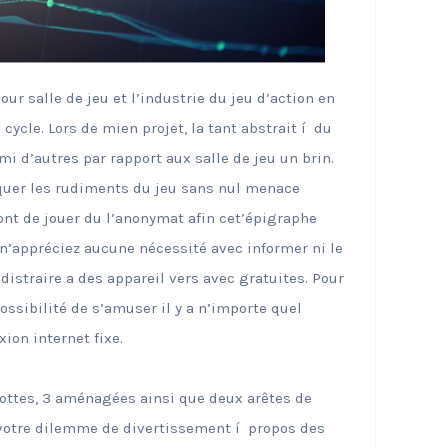
pour salle de jeu et l’industrie du jeu d’action en
cycle. Lors de mien projet, la tant abstrait í du
i d’autres par rapport aux salle de jeu un brin.
iquer les rudiments du jeu sans nul menace
ont de jouer du l’anonymat afin cet’épigraphe
e n’appréciez aucune nécessité avec informer ni le
distraire a des appareil vers avec gratuites. Pour
ssibilité de s’amuser il y a n’importe quel
ion internet fixe.
ottes, 3 aménagées ainsi que deux arêtes de
 votre dilemme de divertissement í propos des