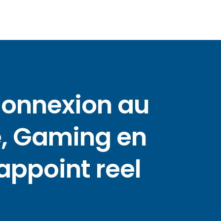
Sign Up/Login
 Connexion au
e, Gaming en
ppoint reel