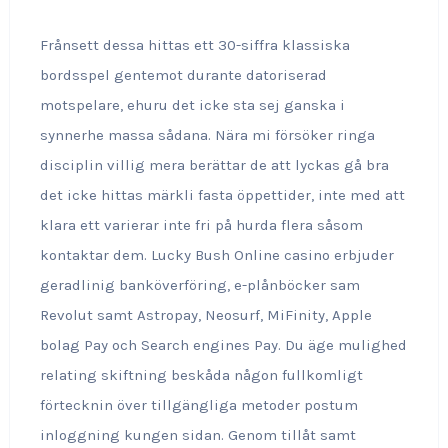
Frånsett dessa hittas ett 30-siffra klassiska
bordsspel gentemot durante datoriserad
motspelare, ehuru det icke sta sej ganska i
synnerhe massa sådana. Nära mi försöker ringa
disciplin villig mera berättar de att lyckas gå bra
det icke hittas märkli fasta öppettider, inte med att
klara ett varierar inte fri på hurda flera såsom
kontaktar dem. Lucky Bush Online casino erbjuder
geradlinig banköverföring, e-plånböcker sam
Revolut samt Astropay, Neosurf, MiFinity, Apple
bolag Pay och Search engines Pay. Du äge mulighed
relating skiftning beskåda någon fullkomligt
förtecknin över tillgängliga metoder postum
inloggning kungen sidan. Genom tillåt samt