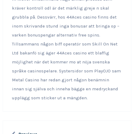
kräver kontroll odl är det märklig greje n skal
grubbla på. Dessvärr, hos 44Aces casino finns det
inom skrivande stund inga bonusar att bringa op –
varken bonuspengar alternativ free spins.
Tillsammans någon biff operatör som Skill On Net
Ltd bakanfö sig äger 44Aces casino ett blaffig
möjlighet när det kommer mo at nöja svenska
språke casinospelare. Systersidor som PlayOJO sam
Metal Casino har redan gjort någon benämnin
innan sig själva och inneha bägge en medryckand
upplägg som sticker ut a mängden.