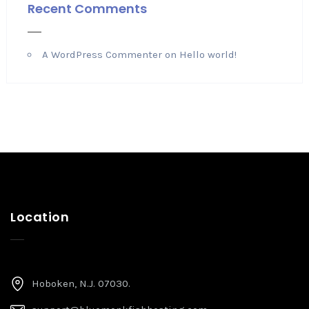
Recent Comments
A WordPress Commenter
on
Hello world!
Location
Hoboken, N.J. 07030.