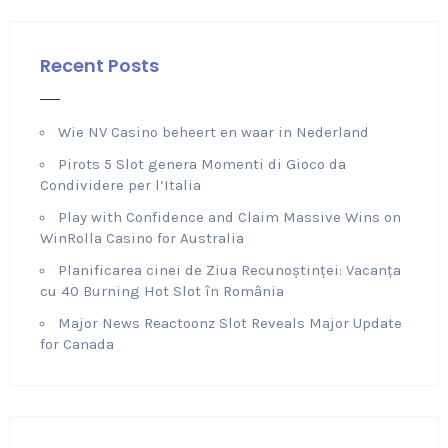
Recent Posts
Wie NV Casino beheert en waar in Nederland
Pirots 5 Slot genera Momenti di Gioco da
Condividere per l’Italia
Play with Confidence and Claim Massive Wins on
WinRolla Casino for Australia
Planificarea cinei de Ziua Recunoștinței: Vacanța
cu 40 Burning Hot Slot în România
Major News Reactoonz Slot Reveals Major Update
for Canada