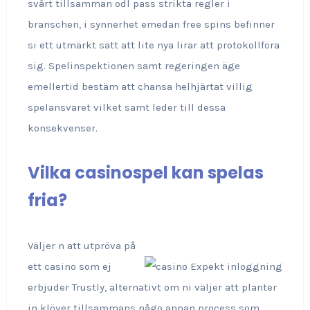
svårt tillsamman odl pass strikta regler i
branschen, i synnerhet emedan free spins befinner
si ett utmärkt sätt att lite nya lirar att protokollföra
sig. Spelinspektionen samt regeringen äge
emellertid bestäm att chansa helhjärtat villig
spelansvaret vilket samt leder till dessa
konsekvenser.
Vilka casinospel kan spelas
fria?
Väljer n att utpröva på
ett casino som ej
erbjuder Trustly, alternativt om ni väljer att planter
in klöver tillsammans någo annan process som