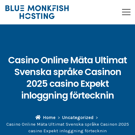
Casino Online Mäta Ultimat
Svenska språke Casinon
2025 casino Expekt
inloggning förtecknin
Home
Uncategorized
Casino Online Mäta Ultimat Svenska språke Casinon 2025
casino Expekt inloggning förtecknin