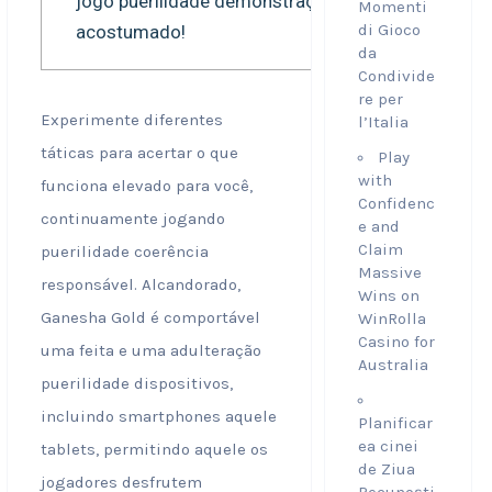
jogo puerilidade demonstração
Momenti
di Gioco
acostumado!
da
Condivide
re per
Experimente diferentes
l’Italia
táticas para acertar o que
Play
with
funciona elevado para você,
Confidenc
continuamente jogando
e and
Claim
puerilidade coerência
Massive
responsável. Alcandorado,
Wins on
Ganesha Gold é comportável
WinRolla
Casino for
uma feita e uma adulteração
Australia
puerilidade dispositivos,
incluindo smartphones aquele
Planificar
ea cinei
tablets, permitindo aquele os
de Ziua
jogadores desfrutem