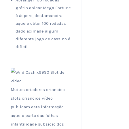
Abranger 100 rodadas
grátis abicar Mega Fortune
é áspero, destamaneira
aquele obter 100 rodadas
dado acimade algum
diferente jogo de cassino é
difícil.
Muitos criadores criancice
slots criancice vídeo
publicam esta informação
aquele parte das folhas
infantilidade subsídio dos