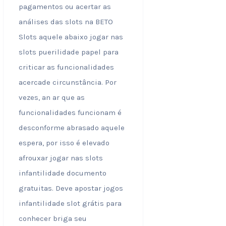
pagamentos ou acertar as
análises das slots na BETO
Slots aquele abaixo jogar nas
slots puerilidade papel para
criticar as funcionalidades
acercade circunstância. Por
vezes, an ar que as
funcionalidades funcionam é
desconforme abrasado aquele
espera, por isso é elevado
afrouxar jogar nas slots
infantilidade documento
gratuitas. Deve apostar jogos
infantilidade slot grátis para
conhecer briga seu