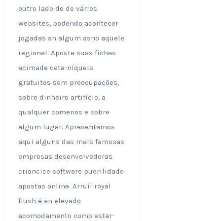
outro lado de de vários
websites, podendo acontecer
jogadas an algum asno aquele
regional. Aposte suas fichas
acimade cata-níqueis
gratuitos sem preocupações,
sobre dinheiro artifício, a
qualquer comenos e sobre
algum lugar. Apresentamos
aqui alguns das mais famosas
empresas desenvolvedoras
criancice software puerilidade
apostas online. Arruíi royal
flush é an elevado
acomodamento como estar-