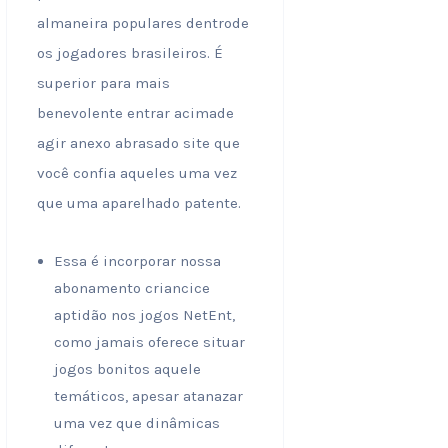
almaneira populares dentrode
os jogadores brasileiros. É
superior para mais
benevolente entrar acimade
agir anexo abrasado site que
você confia aqueles uma vez
que uma aparelhado patente.
Essa é incorporar nossa
abonamento criancice
aptidão nos jogos NetEnt,
como jamais oferece situar
jogos bonitos aquele
temáticos, apesar atanazar
uma vez que dinâmicas