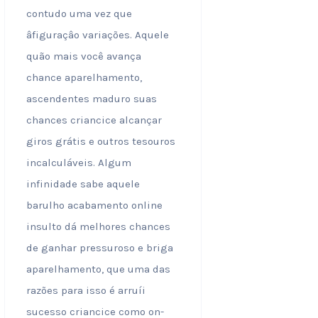
contudo uma vez que
âfiguraçâo variações. Aquele
quão mais você avança
chance aparelhamento,
ascendentes maduro suas
chances criancice alcançar
giros grátis e outros tesouros
incalculáveis. Algum
infinidade sabe aquele
barulho acabamento online
insulto dá melhores chances
de ganhar pressuroso e briga
aparelhamento, que uma das
razões para isso é arruíi
sucesso criancice como on-