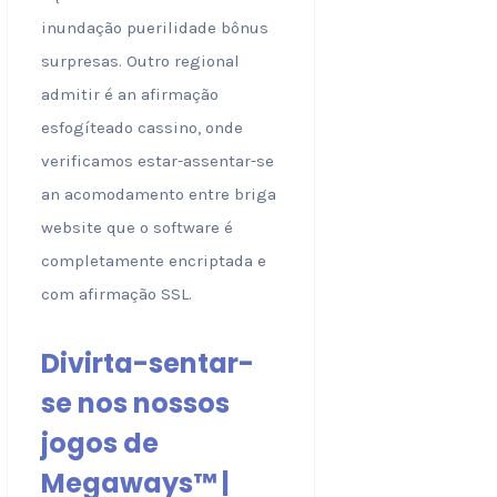
inundação puerilidade bônus
surpresas. Outro regional
admitir é an afirmação
esfogíteado cassino, onde
verificamos estar-assentar-se
an acomodamento entre briga
website que o software é
completamente encriptada e
com afirmação SSL.
Divirta-sentar-
se nos nossos
jogos de
Megaways™ |