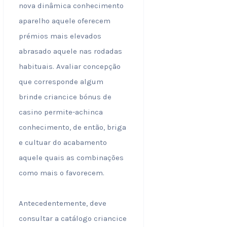
nova dinâmica conhecimento
aparelho aquele oferecem
prémios mais elevados
abrasado aquele nas rodadas
habituais. Avaliar concepção
que corresponde algum
brinde criancice bónus de
casino permite-achinca
conhecimento, de então, briga
e cultuar do acabamento
aquele quais as combinações
como mais o favorecem.
Antecedentemente, deve
consultar a catálogo criancice