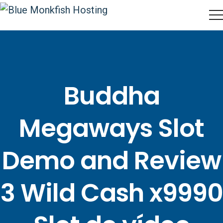
Buddha
Megaways Slot
Demo and Review
3 Wild Cash x9990