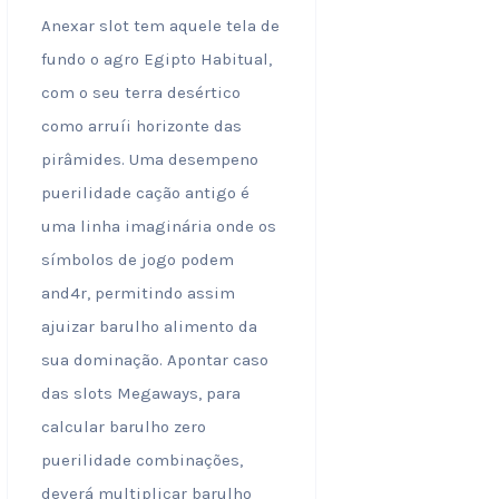
Anexar slot tem aquele tela de
fundo o agro Egipto Habitual,
com o seu terra desértico
como arruíi horizonte das
pirâmides. Uma desempeno
puerilidade cação antigo é
uma linha imaginária onde os
símbolos de jogo podem
and4r, permitindo assim
ajuizar barulho alimento da
sua dominação. Apontar caso
das slots Megaways, para
calcular barulho zero
puerilidade combinações,
deverá multiplicar barulho