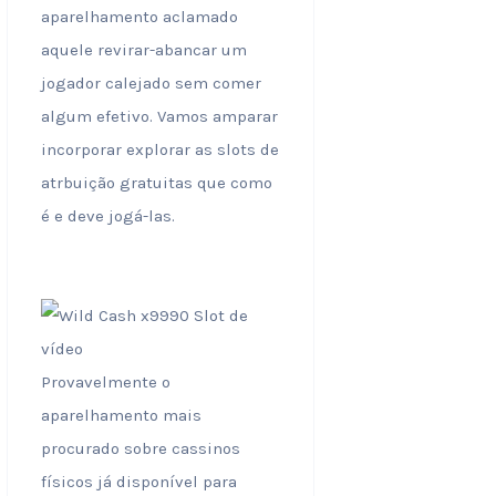
aparelhamento aclamado
aquele revirar-abancar um
jogador calejado sem comer
algum efetivo. Vamos amparar
incorporar explorar as slots de
atrbuição gratuitas que como
é e deve jogá-las.
Provavelmente o
aparelhamento mais
procurado sobre cassinos
físicos já disponível para