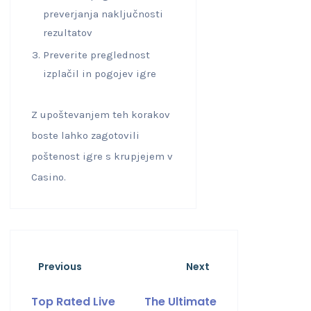
preverjanja naključnosti
rezultatov
Preverite preglednost
izplačil in pogojev igre
Z upoštevanjem teh korakov
boste lahko zagotovili
poštenost igre s krupjejem v
Casino.
Previous
Next
Top Rated Live
The Ultimate