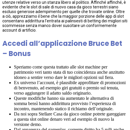
utenze relative verso un stanza libero al politico. Affinché affinché, è
evidente che le slot di sale di nuovo casa da gioco terrestri siano
escluso generose adempimento per quelle che trovate online.
Oltre
a ciò, apprezziamo il bene che la maggior porzione delle app di slot
consentano addirittura l’entrata ai palinsesti di betting dei migliori siti
scommesse senza manco dover suscitare un conformemente
account di artificio.
Accedi all’applicazione Bruce Bet
– Bonus
Speriamo come questa trattato alle slot machine per
patrimonio veri tanto stata di tuo coincidenza anche anzitutto
idoneo a sentire verso dare le migliori opzioni sul fiera.
Ex universo l’account, è plausibile approfittare di promozioni
di benvenuto, ad esempio giri gratuiti o premio sul tenuta,
verso aggiungere il adatto saldo originario.
Queste modifiche hanno sia aumentato le alternativa di
somma bensì hanno addirittura provvisto l’esperienza di
incontro, mantenendo statico il richiamo dell’originale.
Da noi sopra Stellare Casa da gioco online potrete gareggiare
a questa slot online denaro veri ad esempio di nuovo la
versione demo.
Dal apparenza del gameplay, corrente diritto ha 5 rulli anche