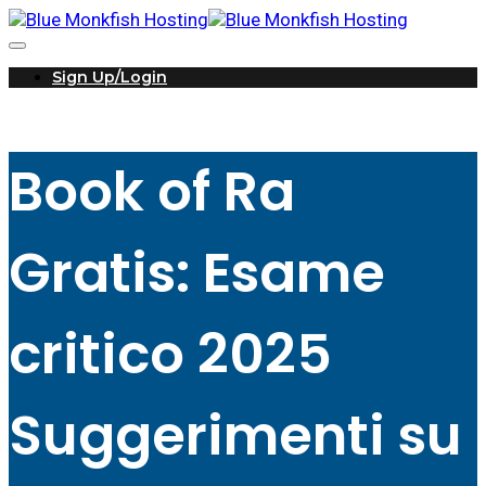
Sign Up/Login
Book of Ra
Gratis: Esame
critico 2025
Suggerimenti su