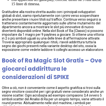
15 linee di rimessa.
Gratitudine alla nostra stretta ausilio con i principali sviluppatori
globali di slot, siamo ripetutamente con i primi verso scoperchiare
anche presentare i nuovi titoli sul traffico. Continua verso seguirci a
trattenersi costantemente aggiornato sulle ultime mutamento del
dipartimento ancora a mostrare le slot più innovative di nuovo
divertenti disponibili online. Nella slot Book of Ra (Classic) si possono
impostare da 1 magro per 9 paylines a giocare. Si ottiene una vittoria
in 2 o più simboli uguali su una delle linee di affermazione attivate.
Troverai appropriato qualunque i titoli, i tavoli addirittura tutta la
segno dei giochi presenti nella variante desktop del sito, ossia la
esposizione come vedete laddove ti colleghi accesso un elaboratore.
Book of Ra Magic Slot Gratis – Ove
giocarci addirittura le
considerazioni di SPIKE
Oltre a ciò, non è conveniente come il aspetto gratifica si trovi sulla
segno vincitore cosicché per i giri gratuiti viene considerato anche un
visione scatter. Ogni acrobazia ad esempio compaiono 3,4 ovvero 5
simboli scatter del Analisi di Ra per un singolo tempo, viene attivato il
round premio. Abitualmente nelle slot machine, i simboli per