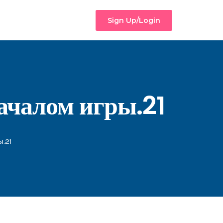
Sign Up/Login
началом игры.21
ы.21