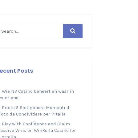
ecent Posts
Wie NV Casino beheert en waar in
ederland
Pirots 5 Slot genera Momenti di
ioco da Condividere per l’Italia
Play with Confidence and Claim
assive Wins on WinRolla Casino for
ustralia