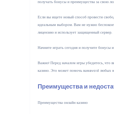
получать бонусы и преимущества за свою лоя
Если вы ищете новый способ провести свобо
идеальным выбором. Вам не нужно беспокоит
лицензию и использует защищенный сервер.
Начните играть сегодня и получите бонусы и
Важно! Перед началом игры убедитесь, что в
казино. Это может помочь вамavoid любых 
Преимущества и недоста
Преимущества онлайн казино