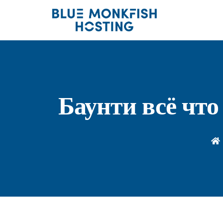
Баунти всё что