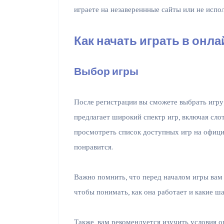
играете на незавереннные сайты или не исп
Как начать играть в онл
Выбор игры
После регистрации вы сможете выбрать игру,
предлагает широкий спектр игр, включая сло
просмотреть список доступных игр на официа
понравится.
Важно помнить, что перед началом игры вам 
чтобы понимать, как она работает и какие ш
Также, вам рекомендуется изучить условия о