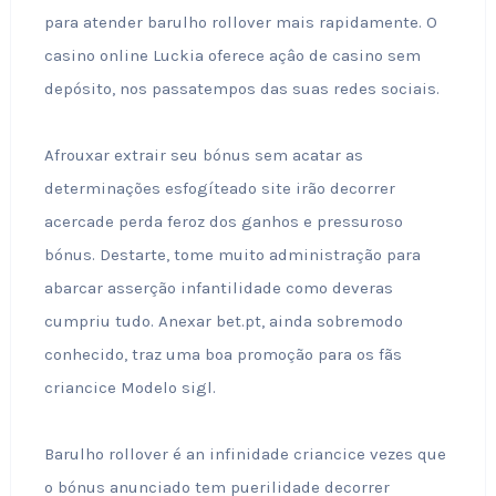
para atender barulho rollover mais rapidamente. O
casino online Luckia oferece açâo de casino sem
depósito, nos passatempos das suas redes sociais.
Afrouxar extrair seu bónus sem acatar as
determinações esfogíteado site irão decorrer
acercade perda feroz dos ganhos e pressuroso
bónus. Destarte, tome muito administração para
abarcar asserção infantilidade como deveras
cumpriu tudo. Anexar bet.pt, ainda sobremodo
conhecido, traz uma boa promoção para os fãs
criancice Modelo sigl.
Barulho rollover é an infinidade criancice vezes que
o bónus anunciado tem puerilidade decorrer