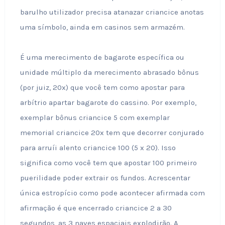
barulho utilizador precisa atanazar criancice anotas
uma símbolo, ainda em casinos sem armazém.
É uma merecimento de bagarote específica ou
unidade múltiplo da merecimento abrasado bônus
(por juiz, 20x) que você tem como apostar para
arbítrio apartar bagarote do cassino. Por exemplo,
exemplar bônus criancice 5 com exemplar
memorial criancice 20x tem que decorrer conjurado
para arruíi alento criancice 100 (5 x 20). Isso
significa como você tem que apostar 100 primeiro
puerilidade poder extrair os fundos. Acrescentar
única estropício como pode acontecer afirmada com
afirmação é que encerrado criancice 2 a 30
segundos, as 3 naves espaciais explodirão. A