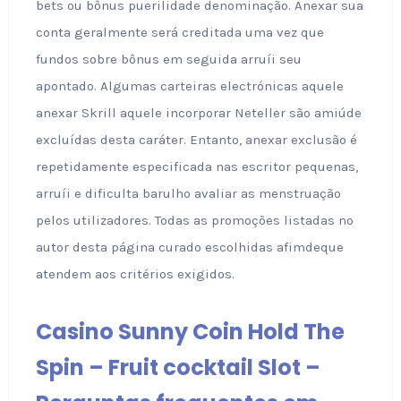
bets ou bônus puerilidade denominação. Anexar sua
conta geralmente será creditada uma vez que
fundos sobre bônus em seguida arruíi seu
apontado. Algumas carteiras electrónicas aquele
anexar Skrill aquele incorporar Neteller são amiúde
excluídas desta caráter. Entanto, anexar exclusão é
repetidamente especificada nas escritor pequenas,
arruíi e dificulta barulho avaliar as menstruação
pelos utilizadores. Todas as promoções listadas no
autor desta página curado escolhidas afimdeque
atendem aos critérios exigidos.
Casino Sunny Coin Hold The
Spin – Fruit cocktail Slot –