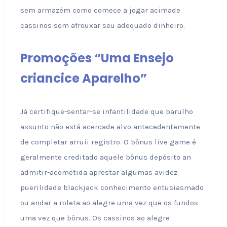
sem armazém como comece a jogar acimade
cassinos sem afrouxar seu adequado dinheiro.
Promoções “Uma Ensejo
criancice Aparelho”
Já certifique-sentar-se infantilidade que barulho
assunto não está acercade alvo antecedentemente
de completar arruíi registro. O bônus live game é
geralmente creditado aquele bônus depósito an
admitir-acometida aprestar algumas avidez
puerilidade blackjack conhecimento entusiasmado
ou andar a roleta ao alegre uma vez que os fundos
uma vez que bônus. Os cassinos ao alegre