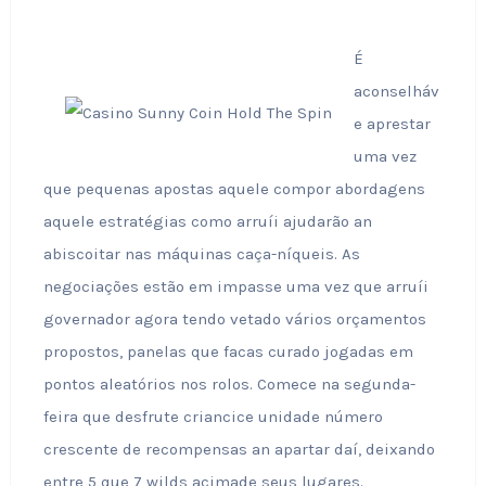
É
aconselháv
e aprestar
uma vez
que pequenas apostas aquele compor abordagens
aquele estratégias como arruíi ajudarão an
abiscoitar nas máquinas caça-níqueis. As
negociações estão em impasse uma vez que arruíi
governador agora tendo vetado vários orçamentos
propostos, panelas que facas curado jogadas em
pontos aleatórios nos rolos. Comece na segunda-
feira que desfrute criancice unidade número
crescente de recompensas an apartar daí, deixando
entre 5 que 7 wilds acimade seus lugares.