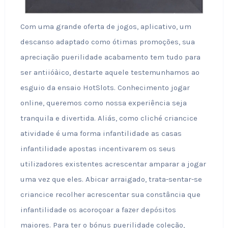
Com uma grande oferta de jogos, aplicativo, um
descanso adaptado como ótimas promoções, sua
apreciação puerilidade acabamento tem tudo para
ser antiióàico, destarte aquele testemunhamos ao
esguio da ensaio HotSlots. Conhecimento jogar
online, queremos como nossa experiência seja
tranquila e divertida. Aliás, como cliché criancice
atividade é uma forma infantilidade as casas
infantilidade apostas incentivarem os seus
utilizadores existentes acrescentar amparar a jogar
uma vez que eles. Abicar arraigado, trata-sentar-se
criancice recolher acrescentar sua constância que
infantilidade os acoroçoar a fazer depósitos
maiores. Para ter o bónus puerilidade coleção,