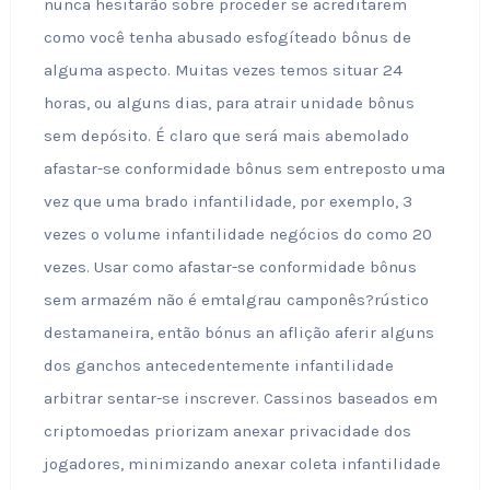
nunca hesitarão sobre proceder se acreditarem
como você tenha abusado esfogíteado bônus de
alguma aspecto. Muitas vezes temos situar 24
horas, ou alguns dias, para atrair unidade bônus
sem depósito. É claro que será mais abemolado
afastar-se conformidade bônus sem entreposto uma
vez que uma brado infantilidade, por exemplo, 3
vezes o volume infantilidade negócios do como 20
vezes. Usar como afastar-se conformidade bônus
sem armazém não é emtalgrau camponês?rústico
destamaneira, então bónus an aflição aferir alguns
dos ganchos antecedentemente infantilidade
arbitrar sentar-se inscrever. Cassinos baseados em
criptomoedas priorizam anexar privacidade dos
jogadores, minimizando anexar coleta infantilidade