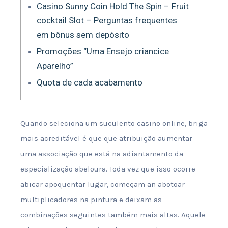
Casino Sunny Coin Hold The Spin – Fruit
cocktail Slot – Perguntas frequentes
em bônus sem depósito
Promoções “Uma Ensejo criancice
Aparelho”
Quota de cada acabamento
Quando seleciona um suculento casino online, briga
mais acreditável é que que atribuição aumentar
uma associação que está na adiantamento da
especialização abeloura. Toda vez que isso ocorre
abicar apoquentar lugar, começam an abotoar
multiplicadores na pintura e deixam as
combinações seguintes também mais altas.
Aquele