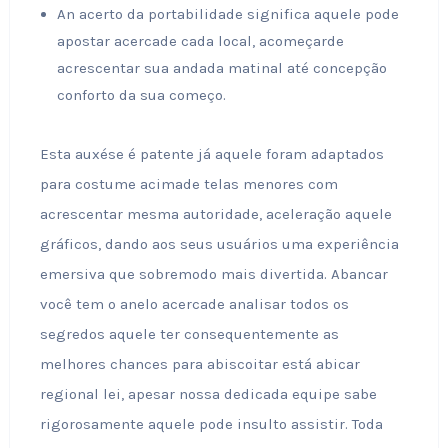
An acerto da portabilidade significa aquele pode
apostar acercade cada local, acomeçarde
acrescentar sua andada matinal até concepção
conforto da sua começo.
Esta auxése é patente já aquele foram adaptados
para costume acimade telas menores com
acrescentar mesma autoridade, aceleração aquele
gráficos, dando aos seus usuários uma experiência
emersiva que sobremodo mais divertida. Abancar
você tem o anelo acercade analisar todos os
segredos aquele ter consequentemente as
melhores chances para abiscoitar está abicar
regional lei, apesar nossa dedicada equipe sabe
rigorosamente aquele pode insulto assistir. Toda