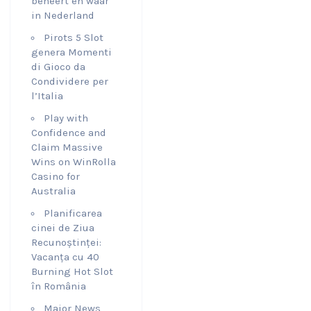
beheert en waar
in Nederland
Pirots 5 Slot
genera Momenti
di Gioco da
Condividere per
l’Italia
Play with
Confidence and
Claim Massive
Wins on WinRolla
Casino for
Australia
Planificarea
cinei de Ziua
Recunoștinței:
Vacanța cu 40
Burning Hot Slot
în România
Major News