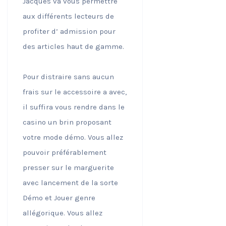
Jacques va vous permettre
aux différents lecteurs de
profiter d’ admission pour
des articles haut de gamme.
Pour distraire sans aucun
frais sur le accessoire a avec,
il suffira vous rendre dans le
casino un brin proposant
votre mode démo. Vous allez
pouvoir préférablement
presser sur le marguerite
avec lancement de la sorte
Démo et Jouer genre
allégorique. Vous allez