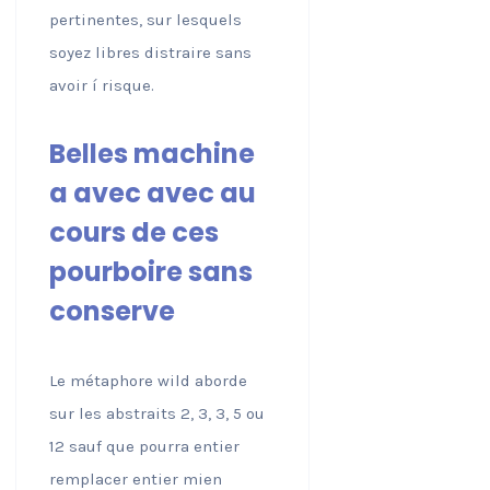
pertinentes, sur lesquels
soyez libres distraire sans
avoir í risque.
Belles machine
a avec avec au
cours de ces
pourboire sans
conserve
Le métaphore wild aborde
sur les abstraits 2, 3, 3, 5 ou
12 sauf que pourra entier
remplacer entier mien