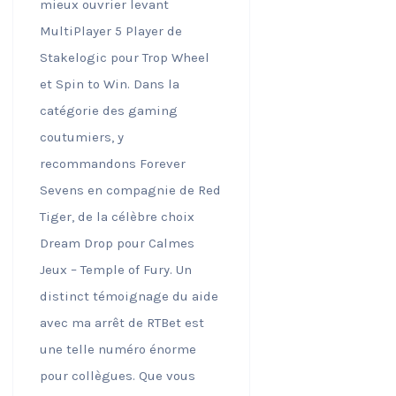
mieux ouvrier levant
MultiPlayer 5 Player de
Stakelogic pour Trop Wheel
et Spin to Win. Dans la
catégorie des gaming
coutumiers, y
recommandons Forever
Sevens en compagnie de Red
Tiger, de la célèbre choix
Dream Drop pour Calmes
Jeux – Temple of Fury. Un
distinct témoignage du aide
avec ma arrêt de RTBet est
une telle numéro énorme
pour collègues. Que vous