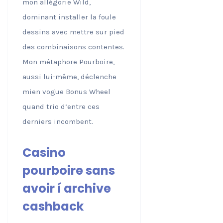
mon allégorie Wild,
dominant installer la foule
dessins avec mettre sur pied
des combinaisons contentes.
Mon métaphore Pourboire,
aussi lui-même, déclenche
mien vogue Bonus Wheel
quand trio d’entre ces
derniers incombent.
Casino
pourboire sans
avoir í archive
cashback