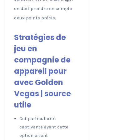
on doit prendre en compte
deux points précis.
Stratégies de
jeu en
compagnie de
appareil pour
avec Golden
Vegas | source
utile
Cet particularité
captivante ayant cette
option orient