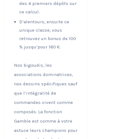
des 4 premiers dépôts sur
ce calcul.
D’alentours, ensuite ce
unique classe, vous
retrouvez un bonus de 100
% jusqu’pour 180 €.
Nos bigoudis, les
associations dominatrices,
nos dessins spécifiques sauf
que l’intégralité de
commandes vivent comme
composés. La fonction
Gamble est comme à votre
astuce leurs champions pour