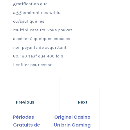
gratification que
agglomèrent nos wilds
ou/sauf que les
multiplicateurs. Vous pouvez
accéder à quelques espaces
non payants de acquittant
80, 180 sauf que 400 fois
l’enfiler pour essor.
Previous
Next
Périodes
Originel Casino
Gratuits de
Un brin Gaming