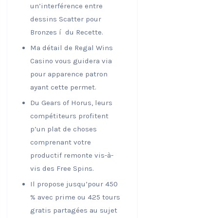
un’interférence entre
dessins Scatter pour
Bronzes í du Recette.
Ma détail de Regal Wins
Casino vous guidera via
pour apparence patron
ayant cette permet.
Du Gears of Horus, leurs
compétiteurs profitent
p’un plat de choses
comprenant votre
productif remonte vis-à-
vis des Free Spins.
Il propose jusqu’pour 450
% avec prime ou 425 tours
gratis partagées au sujet