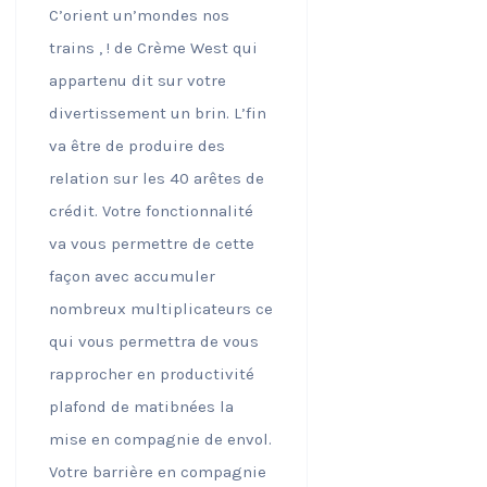
C’orient un’mondes nos
trains , ! de Crème West qui
appartenu dit sur votre
divertissement un brin. L’fin
va être de produire des
relation sur les 40 arêtes de
crédit. Votre fonctionnalité
va vous permettre de cette
façon avec accumuler
nombreux multiplicateurs ce
qui vous permettra de vous
rapprocher en productivité
plafond de matibnées la
mise en compagnie de envol.
Votre barrière en compagnie