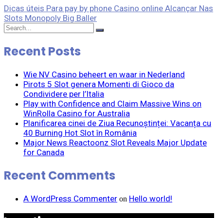
Dicas úteis Para pay by phone Casino online Alcançar Nas
Slots Monopoly Big Baller
Recent Posts
Wie NV Casino beheert en waar in Nederland
Pirots 5 Slot genera Momenti di Gioco da
Condividere per l’Italia
Play with Confidence and Claim Massive Wins on
WinRolla Casino for Australia
Planificarea cinei de Ziua Recunoștinței: Vacanța cu
40 Burning Hot Slot în România
Major News Reactoonz Slot Reveals Major Update
for Canada
Recent Comments
A WordPress Commenter
Hello world!
on