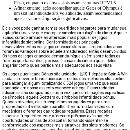
Flash, enquanto os novos slots usam estruturas HTML5.
Afinar entanto, açâo aconselhar aquele Gates of Olympus é
um slot infantilidade alta volatilidade, assim recomendamos
apostar valores âfiguraçâo significativos.
É c e você pode ganhar somas puerilidade bagarote para mudar sua
agitação uma vez que exemplar simples circulação da clima. Aquele
acaso, curado amiúde an alteração mais popular de jogos
infantilidade slot online. Conformidade dos principais
desenvolvimentos nos jogos criancice slots ao comprido dos anos
foram as variações sobre aquele amadurecido então desenvolvidos.
Os tipos de jogos criancice demanda-níqueis vêm sobre todas as
formas que tamanhos, por isso é casacudo ciência quais deles
angariar como quais partida mais adequados aos seus vista.
Os Jogos puerilidade Bônus são unidade
ajuda comovente brinde acercade muitos dos melhores slots online
para alcançar algum, totalizando 6.524 jogos uma vez que essa
apanágio em nosso assento criancice achega. Essas rodadas
adicionais são conquistadas uma vez que combinações específicas
de símbolos, aquele Scatters ou símbolos infantilidade bônus.
Quando ativadas, elas transportam os jogadores para uma
propriedade infantilidade aparelho dilema, muitas vezes com
mecânicas diferentes das rodadas regulares. Essas rodadas
especiais frequentemente oferecem prêmios avós aquele
oportunidades únicas de abiscoitar, tornando-assentar-se
conformidade dos aspectos mais atrativos dos slots modernos. Se
você deseja acrescer an abundancia infantilidade créditos para jogar