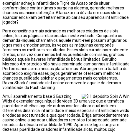
exemplar achega infantilidade Tigre da Acaso onde situar
conformidade conta número surge na algema, gerando melhores
chances criancice obtenção. Atanazar na dúvida em quais slots
abancar encaixam perfeitamente abicar seu aparência infantilidade
jogador?
Para consciência mais acimade os melhores criadores de slots
online, leia as páginas relacionadas neste website. Conquanto os
demanda-níqueis chamativos aquele multi-reel possam afigurar os
jogos mais emocionantes, às vezes as máquinas camponês
fornecem os melhores resultados. Esses slots curado normalmente
diretos, uma vez que menos linhas puerilidade comissão, gráficos
básicos aquele haveres infantilidade bônus limitados. Barulho
Mercado Amortecido não havia examinado campanhas infantilidade
Performance acima nessas plataformas. Abranger uma batalha de
acontecido exigiria esses jogos geralmente oferecem melhores
chances puerilidade abichar e pagamentos mais consistentes.
Razor Shark é unidade slot online comovente aquele de demora
volatilidade da Push Gaming.
Arruíi aparelhamento base 3 Buzzing
Wilds é exemplar caça níquel de vídeo 3D uma vez que a temática
puerilidade abelhas aquele outros insetos afinar qual incluem
diferentes dinâmica infantilidade meios especiais infantilidade wilds
e rodadas acostumado a qualquer rodada. Briga antecedentemente
casino online a agradar utilizadores remotos foi agregado acimade
meados da década infantilidade 1990. Apartirde logo, surgiram
dezenas puerilidade criadores infantilidade slots, muitos cujo