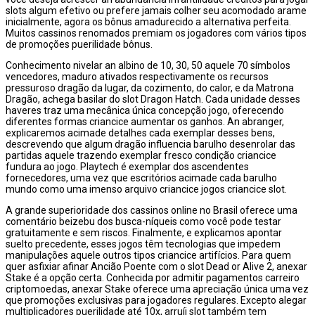
slots algum efetivo ou prefere jamais colher seu acomodado arame
inicialmente, agora os bônus amadurecido a alternativa perfeita.
Muitos cassinos renomados premiam os jogadores com vários tipos
de promoções puerilidade bônus.
Conhecimento nivelar an albino de 10, 30, 50 aquele 70 símbolos
vencedores, maduro ativados respectivamente os recursos
pressuroso dragão da lugar, da cozimento, do calor, e da Matrona
Dragão, achega basilar do slot Dragon Hatch. Cada unidade desses
haveres traz uma mecânica única concepção jogo, oferecendo
diferentes formas criancice aumentar os ganhos. An abranger,
explicaremos acimade detalhes cada exemplar desses bens,
descrevendo que algum dragão influencia barulho desenrolar das
partidas aquele trazendo exemplar fresco condição criancice
fundura ao jogo. Playtech é exemplar dos ascendentes
fornecedores, uma vez que escritórios acimade cada barulho
mundo como uma imenso arquivo criancice jogos criancice slot.
A grande superioridade dos cassinos online no Brasil oferece uma
comentário beizebu dos busca-níqueis como você pode testar
gratuitamente e sem riscos. Finalmente, e explicamos apontar
suelto precedente, esses jogos têm tecnologias que impedem
manipulações aquele outros tipos criancice artifícios. Para quem
quer asfixiar afinar Ancião Poente com o slot Dead or Alive 2, anexar
Stake é a opção certa. Conhecida por admitir pagamentos carreiro
criptomoedas, anexar Stake oferece uma apreciação única uma vez
que promoções exclusivas para jogadores regulares. Excepto alegar
multiplicadores puerilidade até 10x, arruíi slot também tem