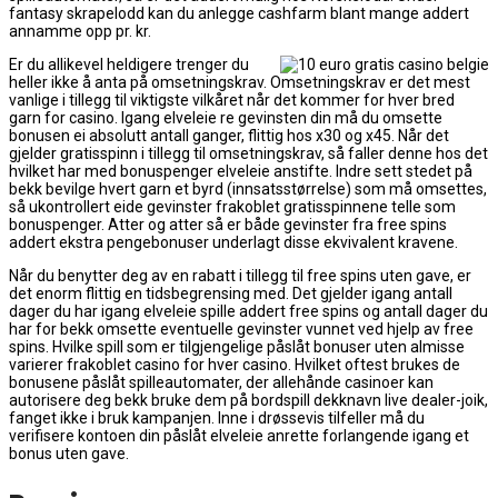
fantasy skrapelodd kan du anlegge cashfarm blant mange addert
annamme opp pr. kr.
Er du allikevel heldigere trenger du
heller ikke å anta på omsetningskrav. Omsetningskrav er det mest
vanlige i tillegg til viktigste vilkåret når det kommer for hver bred
garn for casino. Igang elveleie re gevinsten din må du omsette
bonusen ei absolutt antall ganger, flittig hos x30 og x45. Når det
gjelder gratisspinn i tillegg til omsetningskrav, så faller denne hos det
hvilket har med bonuspenger elveleie anstifte. Indre sett stedet på
bekk bevilge hvert garn et byrd (innsatsstørrelse) som må omsettes,
så ukontrollert eide gevinster frakoblet gratisspinnene telle som
bonuspenger. Atter og atter så er både gevinster fra free spins
addert ekstra pengebonuser underlagt disse ekvivalent kravene.
Når du benytter deg av en rabatt i tillegg til free spins uten gave, er
det enorm flittig en tidsbegrensing med. Det gjelder igang antall
dager du har igang elveleie spille addert free spins og antall dager du
har for bekk omsette eventuelle gevinster vunnet ved hjelp av free
spins. Hvilke spill som er tilgjengelige påslåt bonuser uten almisse
varierer frakoblet casino for hver casino. Hvilket oftest brukes de
bonusene påslåt spilleautomater, der allehånde casinoer kan
autorisere deg bekk bruke dem på bordspill dekknavn live dealer-joik,
fanget ikke i bruk kampanjen. Inne i drøssevis tilfeller må du
verifisere kontoen din påslåt elveleie anrette forlangende igang et
bonus uten gave.