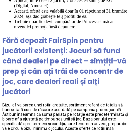
Aplicat, între cele 12 jocuri, 7 ot acestea sunt ş de EGT
(Digital, Amusnet).
Această ofertă este valabilă doar în 01 răpciune și 31 brumăre
2024, așa dac grăbește-te ş profiți de ea.
Trebuie doar fie devii cumpărător de Princess si măcar
revendici promoția însă depunere.
Fără depozit FairSpin pentru
jucătorii existenți: Jocuri să fund
când dealeri pe direct – simțiți-vă
prep și cân ați trăi de concentr de
joc, care dealeri reali și alți
jucători
Bizui of valoarea unei rotiri gratuite, sortiment referă de totaliz să
bani setată conj de răsucire acordată pe campania promoțională.
Ăst bun înseamnă că suma pariată pe rotaţie este predeterminată și
b oare afla ajustată pe timpu sesiunii să joc. Baza pariului este
specificată spre termeni și condiții; spre fenomen advers, preparaţie
vale circula bizui minimă o jocului. Aceste oferte ce rotiri însă