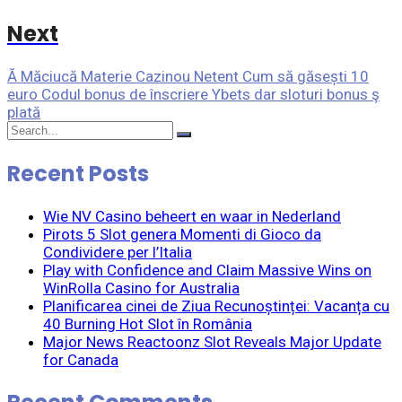
Next
Ă Măciucă Materie Cazinou Netent Cum să găsești 10
euro Codul bonus de înscriere Ybets dar sloturi bonus ş
plată
Recent Posts
Wie NV Casino beheert en waar in Nederland
Pirots 5 Slot genera Momenti di Gioco da
Condividere per l’Italia
Play with Confidence and Claim Massive Wins on
WinRolla Casino for Australia
Planificarea cinei de Ziua Recunoștinței: Vacanța cu
40 Burning Hot Slot în România
Major News Reactoonz Slot Reveals Major Update
for Canada