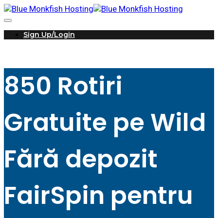
Sign Up/Login
850 Rotiri
Gratuite pe Wild
Fără depozit
FairSpin pentru