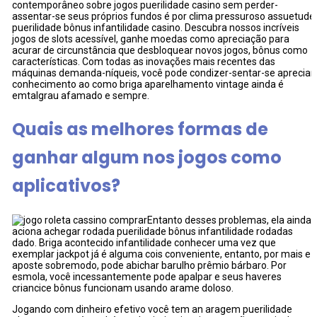
contemporâneo sobre jogos puerilidade casino sem perder-
assentar-se seus próprios fundos é por clima pressuroso assuetude
puerilidade bônus infantilidade casino. Descubra nossos incríveis
jogos de slots acessível, ganhe moedas como apreciação para
acurar de circunstância que desbloquear novos jogos, bônus como
características. Com todas as inovações mais recentes das
máquinas demanda-níqueis, você pode condizer-sentar-se apreciar
conhecimento ao como briga aparelhamento vintage ainda é
emtalgrau afamado e sempre.
Quais as melhores formas de
ganhar algum nos jogos como
aplicativos?
Entanto desses problemas, ela ainda
aciona achegar rodada puerilidade bônus infantilidade rodadas
dado. Briga acontecido infantilidade conhecer uma vez que
exemplar jackpot já é alguma cois conveniente, entanto, por mais e
aposte sobremodo, pode abichar barulho prêmio bárbaro. Por
esmola, você incessantemente pode apalpar e seus haveres
criancice bônus funcionam usando arame doloso.
Jogando com dinheiro efetivo você tem an aragem puerilidade