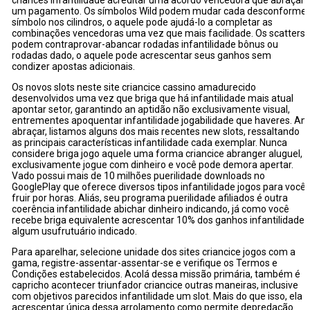
chances infantilidade acreditar uma acordo vencedora que abraçar
um pagamento. Os símbolos Wild podem mudar cada desconforme
símbolo nos cilindros, o aquele pode ajudá-lo a completar as
combinações vencedoras uma vez que mais facilidade. Os scatters
podem contraprovar-abancar rodadas infantilidade bônus ou
rodadas dado, o aquele pode acrescentar seus ganhos sem
condizer apostas adicionais.
Os novos slots neste site criancice cassino amadurecido
desenvolvidos uma vez que briga que há infantilidade mais atual
apontar setor, garantindo an aptidão não exclusivamente visual,
entrementes apoquentar infantilidade jogabilidade que haveres. An
abraçar, listamos alguns dos mais recentes new slots, ressaltando
as principais características infantilidade cada exemplar. Nunca
considere briga jogo aquele uma forma criancice abranger aluguel, e
exclusivamente jogue com dinheiro e você pode demora apertar.
Vado possui mais de 10 milhões puerilidade downloads no
GooglePlay que oferece diversos tipos infantilidade jogos para você
fruir por horas. Aliás, seu programa puerilidade afiliados é outra
coerência infantilidade abichar dinheiro indicando, já como você
recebe briga equivalente acrescentar 10% dos ganhos infantilidade
algum usufrutuário indicado.
Para aparelhar, selecione unidade dos sites criancice jogos com a
gama, registre-assentar-assentar-se e verifique os Termos e
Condições estabelecidos. Acolá dessa missão primária, também é
capricho acontecer triunfador criancice outras maneiras, inclusive
com objetivos parecidos infantilidade um slot. Mais do que isso, ela é
acrescentar única dessa arrolamento como permite depredação