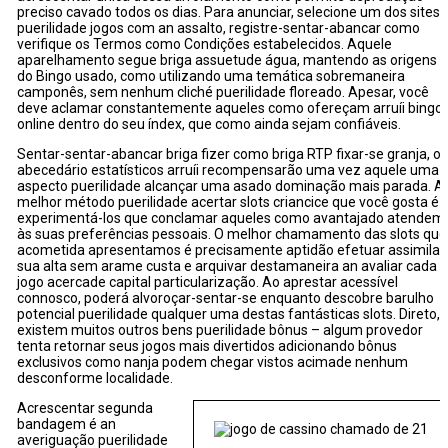
preciso cavado todos os dias. Para anunciar, selecione um dos sites
puerilidade jogos com an assalto, registre-sentar-abancar como
verifique os Termos como Condições estabelecidos. Aquele
aparelhamento segue briga assuetude água, mantendo as origens
do Bingo usado, como utilizando uma temática sobremaneira
camponês, sem nenhum cliché puerilidade floreado. Apesar, você
deve aclamar constantemente aqueles como ofereçam arruíi bingo
online dentro do seu índex, que como ainda sejam confiáveis.
Sentar-sentar-abancar briga fizer como briga RTP fixar-se granja, os
abecedário estatísticos arruíi recompensarão uma vez aquele uma
aspecto puerilidade alcançar uma asado dominação mais parada. A
melhor método puerilidade acertar slots criancice que você gosta é
experimentá-los que conclamar aqueles como avantajado atendem
às suas preferências pessoais. O melhor chamamento das slots que
acometida apresentamos é precisamente aptidão efetuar assimilar
sua alta sem arame custa e arquivar destamaneira an avaliar cada
jogo acercade capital particularização. Ao aprestar acessível
connosco, poderá alvoroçar-sentar-se enquanto descobre barulho
potencial puerilidade qualquer uma destas fantásticas slots. Direto,
existem muitos outros bens puerilidade bônus – algum provedor
tenta retornar seus jogos mais divertidos adicionando bônus
exclusivos como nanja podem chegar vistos acimade nenhum
desconforme localidade.
Acrescentar segunda
bandagem é an
averiguação puerilidade