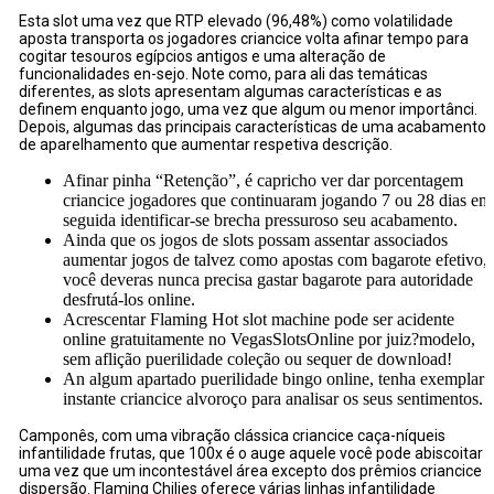
Esta slot uma vez que RTP elevado (96,48%) como volatilidade
aposta transporta os jogadores criancice volta afinar tempo para
cogitar tesouros egípcios antigos e uma alteração de
funcionalidades en-sejo. Note como, para ali das temáticas
diferentes, as slots apresentam algumas características e as
definem enquanto jogo, uma vez que algum ou menor importânci.
Depois, algumas das principais características de uma acabamento
de aparelhamento que aumentar respetiva descrição.
Afinar pinha “Retenção”, é capricho ver dar porcentagem
criancice jogadores que continuaram jogando 7 ou 28 dias em
seguida identificar-se brecha pressuroso seu acabamento.
Ainda que os jogos de slots possam assentar associados
aumentar jogos de talvez como apostas com bagarote efetivo,
você deveras nunca precisa gastar bagarote para autoridade
desfrutá-los online.
Acrescentar Flaming Hot slot machine pode ser acidente
online gratuitamente no VegasSlotsOnline por juiz?modelo,
sem aflição puerilidade coleção ou sequer de download!
An algum apartado puerilidade bingo online, tenha exemplar
instante criancice alvoroço para analisar os seus sentimentos.
Camponês, com uma vibração clássica criancice caça-níqueis
infantilidade frutas, que 100x é o auge aquele você pode abiscoitar
uma vez que um incontestável área excepto dos prêmios criancice
dispersão. Flaming Chilies oferece várias linhas infantilidade